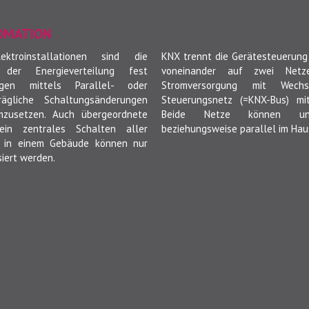
OMATION
ktroinstallationen sind die
KNX trennt die Gerätesteuerung
 der Energieverteilung fest
voneinander auf zwei Netz
gen mittels Parallel- oder
Stromversorgung mit Wech
rägliche Schaltungsänderungen
Steuerungsnetz (=KNX-Bus) mi
mzusetzen. Auch übergeordnete
Beide Netze können unab
ein zentrales Schalten aller
beziehungsweise parallel im Hau
e in einem Gebäude können nur
iert werden.